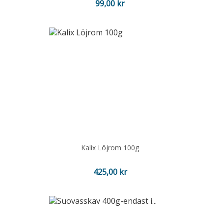
Pris
99,00 kr
Kalix Löjrom 100g
Pris
425,00 kr