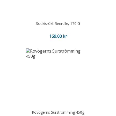
Soukisrökt Renrulle, 170 G
Pris
169,00 kr
Rovögerns Surströmming 450g