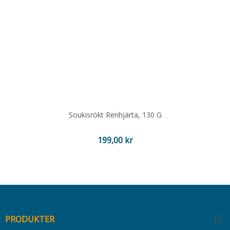
Soukisrökt Renhjärta, 130 G
Pris
199,00 kr

PRODUKTER