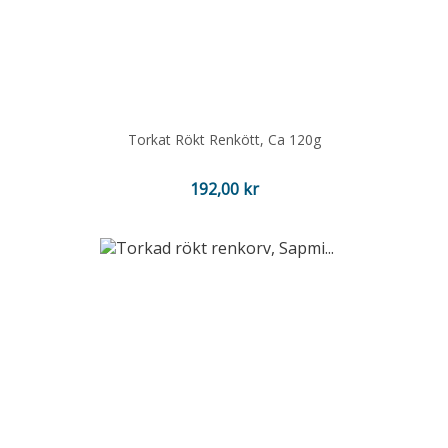
Torkat Rökt Renkött, Ca 120g
Pris
192,00 kr