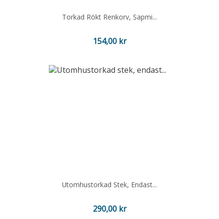
Torkad Rökt Renkorv, Sapmi...
Pris
154,00 kr
Utomhustorkad Stek, Endast...
Pris
290,00 kr