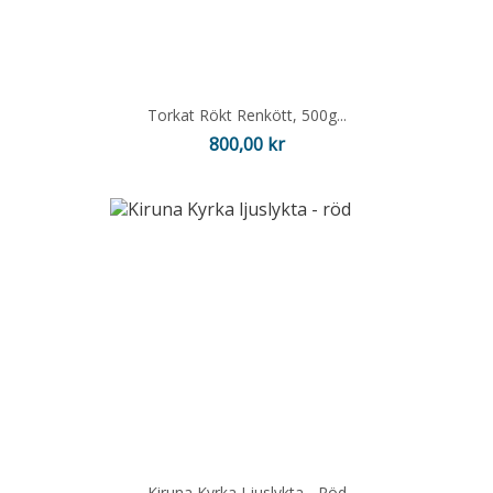
Torkat Rökt Renkött, 500g...
Pris
800,00 kr
Kiruna Kyrka Ljuslykta - Röd