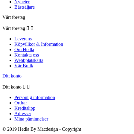
Nyheter
Bästsäljare
Vårt företag
Vårt företag


Leverans
Köpvillkor & Information
Om Hedla
Kontakta oss
Webbplatskarta
Vår Butik
Ditt konto
Ditt konto


Personlig information
Ordrar
Kreditslipp
Adresser
Mina påminnelser
© 2019 Hedla By Macdesign - Copyright