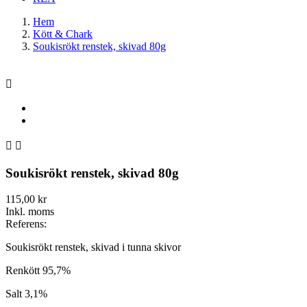
Hem
Kött & Chark
Soukisrökt renstek, skivad 80g



Soukisrökt renstek, skivad 80g
115,00 kr
Inkl. moms
Referens:
Soukisrökt renstek, skivad i tunna skivor
Renkött 95,7%
Salt 3,1%