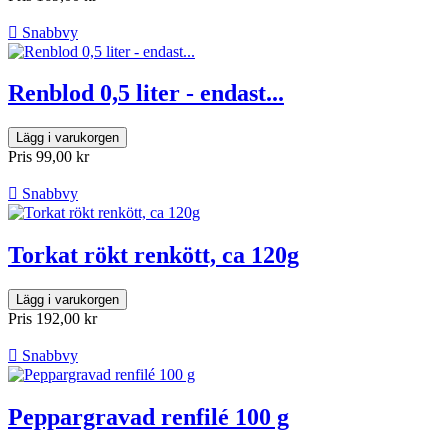

Snabbvy
Renblod 0,5 liter - endast...
Lägg i varukorgen
Pris
99,00 kr

Snabbvy
Torkat rökt renkött, ca 120g
Lägg i varukorgen
Pris
192,00 kr

Snabbvy
Peppargravad renfilé 100 g