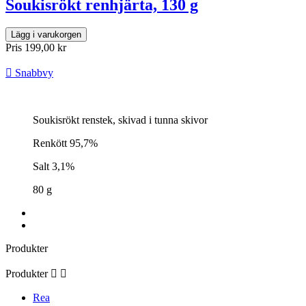
Soukisrökt renhjärta, 130 g
Lägg i varukorgen
Pris
199,00 kr

Snabbvy
Soukisrökt renstek, skivad i tunna skivor
Renkött 95,7%
Salt 3,1%
80 g
Produkter
Produkter


Rea