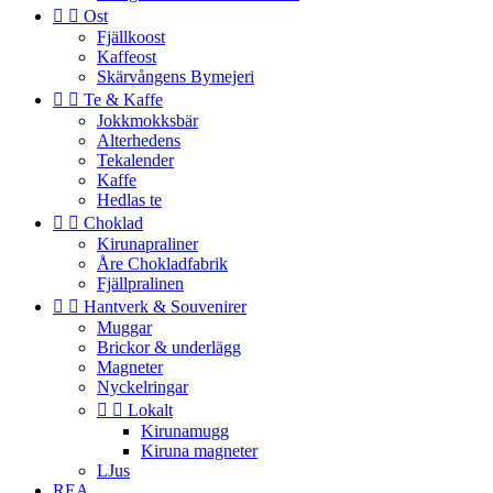


Ost
Fjällkoost
Kaffeost
Skärvångens Bymejeri


Te & Kaffe
Jokkmokksbär
Alterhedens
Tekalender
Kaffe
Hedlas te


Choklad
Kirunapraliner
Åre Chokladfabrik
Fjällpralinen


Hantverk & Souvenirer
Muggar
Brickor & underlägg
Magneter
Nyckelringar


Lokalt
Kirunamugg
Kiruna magneter
LJus
REA