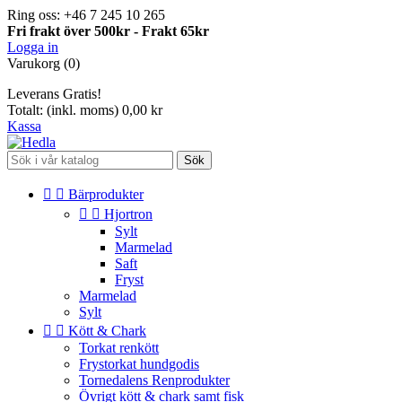
Ring oss:
+46 7 245 10 265
Fri frakt över 500kr - Frakt 65kr
Logga in
Varukorg
(0)
Leverans
Gratis!
Totalt: (inkl. moms)
0,00 kr
Kassa
Sök


Bärprodukter


Hjortron
Sylt
Marmelad
Saft
Fryst
Marmelad
Sylt


Kött & Chark
Torkat renkött
Frystorkat hundgodis
Tornedalens Renprodukter
Övrigt kött & chark samt fisk