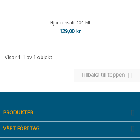
Hjortronsaft 200 Ml
Pris
129,00 kr
Visar 1-1 av 1 objekt

Tillbaka till toppen

PRODUKTER

VÅRT FÖRETAG