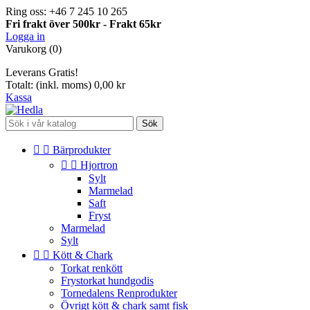
Ring oss:
+46 7 245 10 265
Fri frakt över 500kr - Frakt 65kr
Logga in
Varukorg
(0)
Leverans
Gratis!
Totalt: (inkl. moms)
0,00 kr
Kassa
Sök


Bärprodukter


Hjortron
Sylt
Marmelad
Saft
Fryst
Marmelad
Sylt


Kött & Chark
Torkat renkött
Frystorkat hundgodis
Tornedalens Renprodukter
Övrigt kött & chark samt fisk