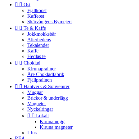


Ost
Fjällkoost
Kaffeost
Skärvångens Bymejeri


Te & Kaffe
Jokkmokksbär
Alterhedens
Tekalender
Kaffe
Hedlas te


Choklad
Kirunapraliner
Åre Chokladfabrik
Fjällpralinen


Hantverk & Souvenirer
Muggar
Brickor & underlägg
Magneter
Nyckelringar


Lokalt
Kirunamugg
Kiruna magneter
LJus
REA