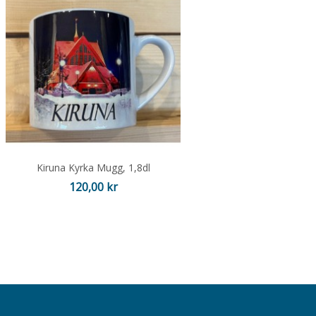
Kiruna Kyrka Mugg, 1,8dl
Pris
120,00 kr