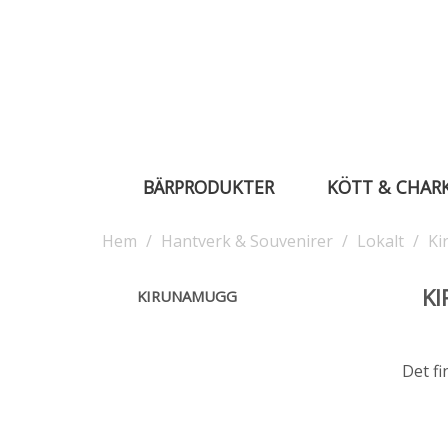
BÄRPRODUKTER
KÖTT & CHAR
Hem
Hantverk & Souvenirer
Lokalt
Ki
K
KIRUNAMUGG
Det fi