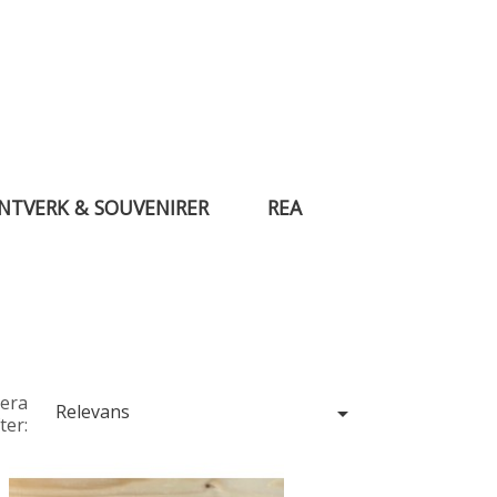
NTVERK & SOUVENIRER
REA
tera
Relevans

ter: