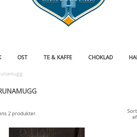
K
OST
TE & KAFFE
CHOKLAD
HA
runamugg
IRUNAMUGG
Sor
nns 2 produkter.
ef