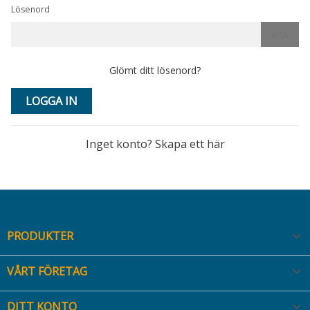
Lösenord
VISA
Glömt ditt lösenord?
LOGGA IN
Inget konto? Skapa ett här
PRODUKTER

VÅRT FÖRETAG

DITT KONTO
